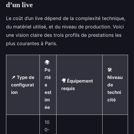
d’un live
Le coût d’un live dépend de la complexité technique,
du matériel utilisé, et du niveau de production. Voici
une vision claire des trois profils de prestations les
plus courantes à Paris.
🌍
Po
🛠️
📌 Type de
rté
Niveau
🎥 Équipement
configurat
e
de
requis
ion
est
techni
im
cité
ée
10
0-