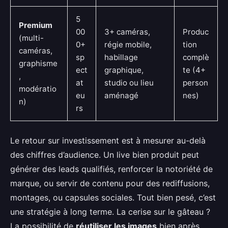
5
Premium
00
3+ caméras,
Produc
(multi-
0+
régie mobile,
tion
caméras,
sp
habillage
complè
graphisme
ect
graphique,
te (4+
,
at
studio ou lieu
person
modératio
eu
aménagé
nes)
n)
rs
Le retour sur investissement est à mesurer au-delà
des chiffres d’audience. Un live bien produit peut
générer des leads qualifiés, renforcer la notoriété de
marque, ou servir de contenu pour des rediffusions,
montages, ou capsules sociales. Tout bien pesé, c’est
une stratégie à long terme. La cerise sur le gâteau ?
La possibilité de
réutiliser les images
bien après