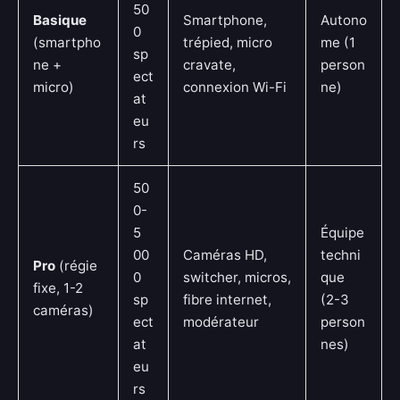
50
Basique
Smartphone,
Autono
0
(smartpho
trépied, micro
me (1
sp
ne +
cravate,
person
ect
micro)
connexion Wi-Fi
ne)
at
eu
rs
50
0-
5
Équipe
00
Caméras HD,
techni
Pro
(régie
0
switcher, micros,
que
fixe, 1-2
sp
fibre internet,
(2-3
caméras)
ect
modérateur
person
at
nes)
eu
rs