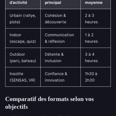
d’activité
principal
moyenne
Urbain (rallye,
Cohésion &
2 à 3
piste)
découverte
heures
Indoor
Communication
1 à 2
(escape, quiz)
& réflexion
heures
Outdoor
Détente &
3 à 4
(parc, bateau)
inclusion
heures
Insolite
Confiance &
1h30 à
(SENSAS, VR)
innovation
2h30
Comparatif des formats selon vos
objectifs