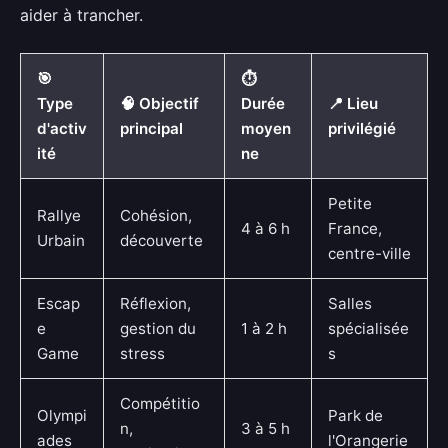
aider à trancher.
🎯
⏱️
Type
🧠 Objectif
Durée
📍 Lieu
d'activ
principal
moyen
privilégié
ité
ne
Petite
Rallye
Cohésion,
4 à 6 h
France,
Urbain
découverte
centre-ville
Escap
Réflexion,
Salles
e
gestion du
1 à 2 h
spécialisée
Game
stress
s
Compétitio
Olympi
Park de
n,
3 à 5 h
ades
l'Orangerie