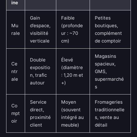
ine
Gain
Faible
Petites
Mu
d’espace,
(profonde
boutiques,
rale
visibilité
ur : ~70
complément
verticale
cm)
de comptoir
Magasins
Double
Élevé
Ce
spacieux,
expositio
(diamètre
ntr
GMS,
n, trafic
: 1,20 m et
ale
supermarché
autour
+)
s
Service
Moyen
Fromageries
Co
direct,
(souvent
traditionnelle
mpt
proximité
intégré au
s, vente au
oir
client
meuble)
détail