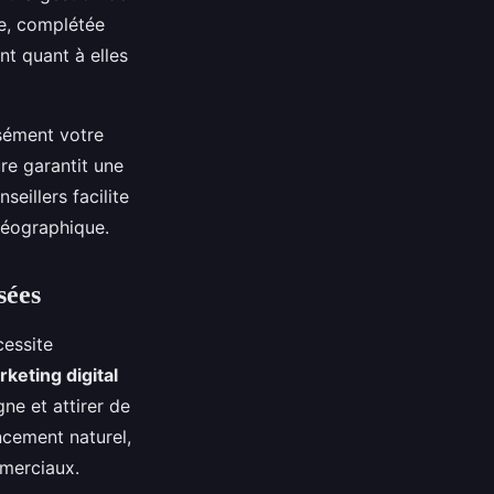
ue, complétée
nt quant à elles
sément votre
re garantit une
seillers facilite
géographique.
sées
cessite
keting digital
gne et attirer de
ncement naturel,
mmerciaux.