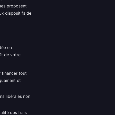
mes proposent
x dispositifs de
tée en
ût de votre
r financer tout
iquement et
ns libérales non
alité des frais