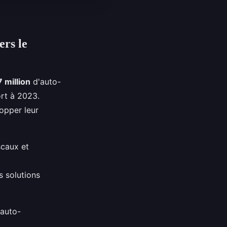
ers le
7 million
d'auto-
ort à 2023.
opper leur
scaux et
s solutions
'auto-