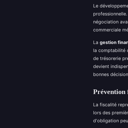
Le développemen
professionnelle
négociation avan
commerciale mét
La
gestion fina
la comptabilité
de trésorerie pr
devient indispen
bonnes décisio
Prévention f
La fiscalité rep
lors des premièr
d'obligation pe