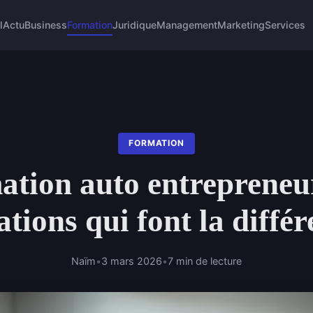
l
Actu
Business
Formation
Juridique
Management
Marketing
Services
FORMATION
tion auto entrepreneur
tions qui font la différ
Naïm
•
3 mars 2026
•
7 min de lecture