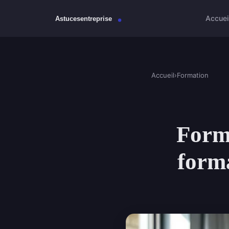
Accuei
Accueil
›
Formation
Forma
forma