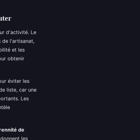
uter
r d'activité. Le
 de l'artisanat,
lité et les
our obtenir
ur éviter les
de liste, car une
ortants. Les
ntèle
rennité de
s donnent les