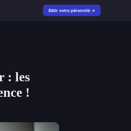
Bâtir votre pérennité →
 : les
ence !