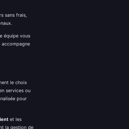
 sans frais,
onaux.
e équipe vous
ous accompagne
ment le choix
en services ou
nalisée pour
lient
et les
nt la gestion de