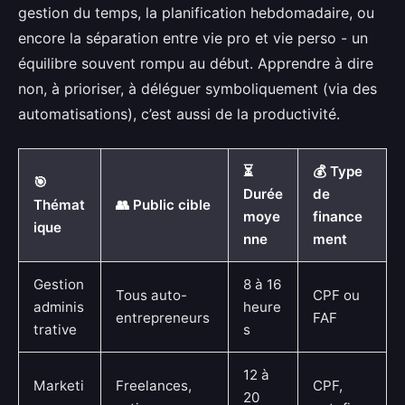
gestion du temps, la planification hebdomadaire, ou
encore la séparation entre vie pro et vie perso - un
équilibre souvent rompu au début. Apprendre à dire
non, à prioriser, à déléguer symboliquement (via des
automatisations), c’est aussi de la productivité.
⏳
💰 Type
🎯
Durée
de
Thémat
👥 Public cible
moye
finance
ique
nne
ment
Gestion
8 à 16
Tous auto-
CPF ou
adminis
heure
entrepreneurs
FAF
trative
s
12 à
Marketi
Freelances,
CPF,
20