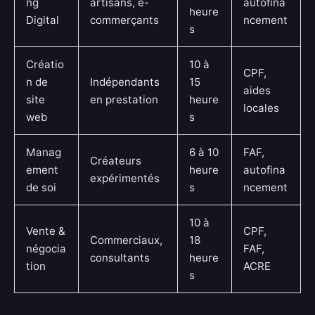
ng
artisans, e-
autofina
heure
Digital
commerçants
ncement
s
Créatio
10 à
CPF,
n de
Indépendants
15
aides
site
en prestation
heure
locales
web
s
Manag
6 à 10
FAF,
Créateurs
ement
heure
autofina
expérimentés
de soi
s
ncement
10 à
Vente &
CPF,
Commerciaux,
18
négocia
FAF,
consultants
heure
tion
ACRE
s