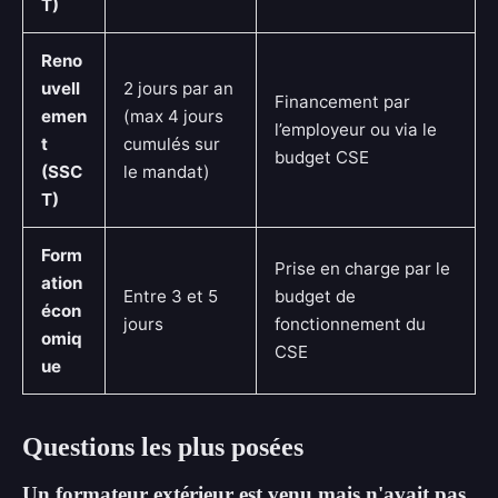
T)
Reno
uvell
2 jours par an
Financement par
emen
(max 4 jours
l’employeur ou via le
t
cumulés sur
budget CSE
(SSC
le mandat)
T)
Form
Prise en charge par le
ation
Entre 3 et 5
budget de
écon
jours
fonctionnement du
omiq
CSE
ue
Questions les plus posées
Un formateur extérieur est venu mais n'avait pas