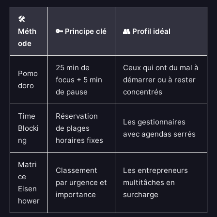
🛠️
Méth
🔑 Principe clé
👥 Profil idéal
ode
25 min de
Ceux qui ont du mal à
Pomo
focus + 5 min
démarrer ou à rester
doro
de pause
concentrés
Time
Réservation
Les gestionnaires
Blocki
de plages
avec agendas serrés
ng
horaires fixes
Matri
Classement
Les entrepreneurs
ce
par urgence et
multitâches en
Eisen
importance
surcharge
hower