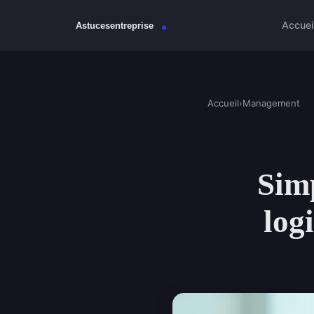
Accuei
Accueil
›
Management
Simp
log