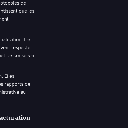
rotocoles de
ntissent que les
ment
matisation. Les
ivent respecter
rmet de conserver
. Elles
es rapports de
nistrative au
facturation