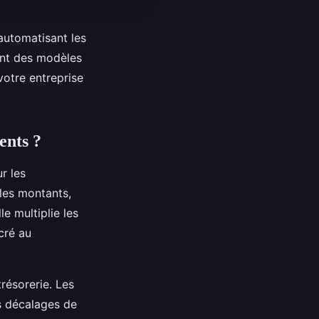
automatisant les
ant des modèles
otre entreprise
ents ?
r les
 les montants,
e multiplie les
cré au
résorerie. Les
es décalages de