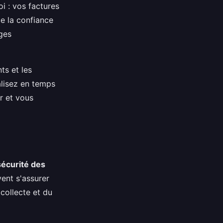
oi : vos factures
ce la confiance
nges
ts et les
lisez en temps
er et vous
sécurité des
vent s'assurer
collecte et du