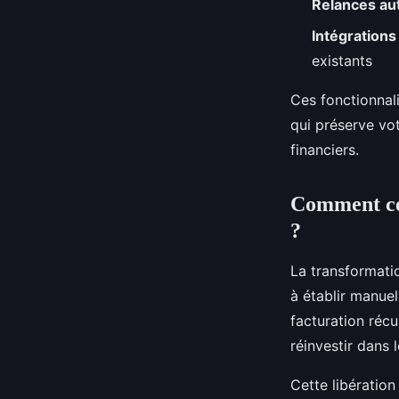
Relances au
Intégration
existants
Ces fonctionnal
qui préserve vo
financiers.
Comment cet
?
La transformatio
à établir manue
facturation récu
réinvestir dans
Cette libératio