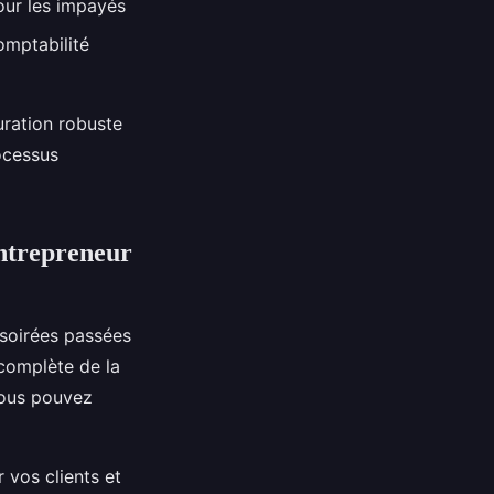
our les impayés
omptabilité
uration robuste
ocessus
entrepreneur
 soirées passées
complète de la
ous pouvez
 vos clients et