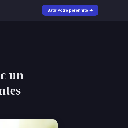
Bâtir votre pérennité →
ec un
ntes