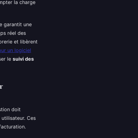
ompter la charge
e garantit une
mps réel des
rerie et libèrent
ur un logiciel
ser le
suivi des
ur
stion doit
utilisateur. Ces
facturation.