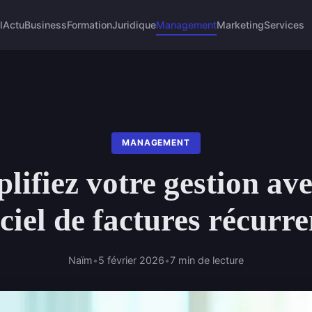
l
Actu
Business
Formation
Juridique
Management
Marketing
Services
MANAGEMENT
lifiez votre gestion av
iciel de factures récurre
Naïm
•
5 février 2026
•
7 min de lecture