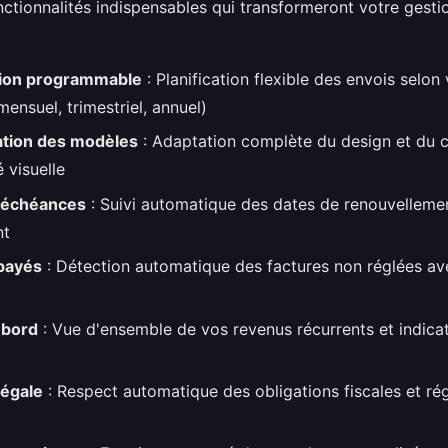
onctionnalités indispensables qui transformeront votre gesti
ion programmable
: Planification flexible des envois selon
mensuel, trimestriel, annuel)
ation des modèles
: Adaptation complète du design et du 
é visuelle
 échéances
: Suivi automatique des dates de renouvellemen
nt
mpayés
: Détection automatique des factures non réglées av
 bord
: Vue d'ensemble de vos revenus récurrents et indica
légale
: Respect automatique des obligations fiscales et ré