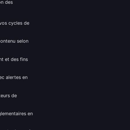
on des
 vos cycles de
contenu selon
t et des fins
ec alertes en
teurs de
glementaires en