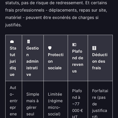
statuts, pas de risque de redressement. Et certains
frais professionnels - déplacements, repas sur site,
matériel - peuvent être exonérés de charges si
justifiés.
💼
🧾
💶
Sta
Gestio
🛡️
🧮
Plafo
tut
n
Protecti
Déducti
nd de
juri
admin
on
on des
reven
diq
istrati
sociale
frais
us
ue
ve
Aut
Plafo
Forfaitai
o-
Simple
Limitée
nd à
re (pas
entr
mais à
(régime
~77
de
epr
gérer
micro-
000 €
justifica
ene
seul
social)
HT
tif)