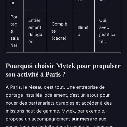
ur
Por
Entièr
Oui,
tag
Complè
ement
Illimit
avec
e
te
délégu
é
justifica
sala
(cadre)
ée
tifs
rial
Pourquoi choisir Mytek pour propulser
son activité à Paris ?
À Paris, le réseau c’est tout. Une entreprise de
portage installée localement, c’est un atout pour
nouer des partenariats durables et accéder à des
missions haut de gamme. Mytek, par exemple,
propose un accompagnement
sur mesure
aux
consultants en activité dans la capitale - avec une